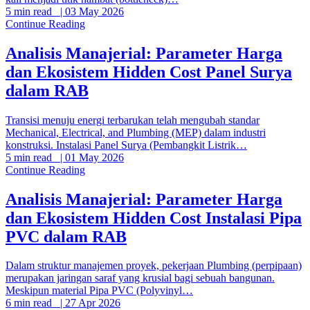
5 min read
|
03 May 2026
Continue Reading
Analisis Manajerial: Parameter Harga
dan Ekosistem Hidden Cost Panel Surya
dalam RAB
Transisi menuju energi terbarukan telah mengubah standar
Mechanical, Electrical, and Plumbing (MEP) dalam industri
konstruksi. Instalasi Panel Surya (Pembangkit Listrik…
5 min read
|
01 May 2026
Continue Reading
Analisis Manajerial: Parameter Harga
dan Ekosistem Hidden Cost Instalasi Pipa
PVC dalam RAB
Dalam struktur manajemen proyek, pekerjaan Plumbing (perpipaan)
merupakan jaringan saraf yang krusial bagi sebuah bangunan.
Meskipun material Pipa PVC (Polyvinyl…
6 min read
|
27 Apr 2026