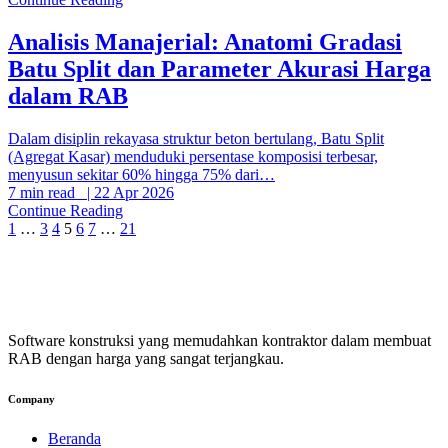
Analisis Manajerial: Anatomi Gradasi
Batu Split dan Parameter Akurasi Harga
dalam RAB
Dalam disiplin rekayasa struktur beton bertulang, Batu Split
(Agregat Kasar) menduduki persentase komposisi terbesar,
menyusun sekitar 60% hingga 75% dari…
7 min read
|
22 Apr 2026
Continue Reading
1
…
3
4
5
6
7
…
21
Software konstruksi yang memudahkan kontraktor dalam membuat
RAB dengan harga yang sangat terjangkau.
Company
Beranda